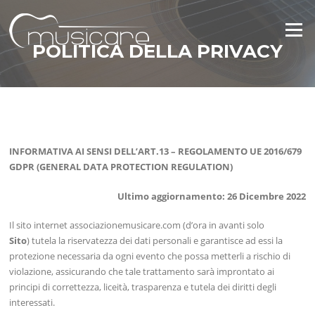
Vai
al
Menu
contenuto
POLITICA DELLA PRIVACY
INFORMATIVA AI SENSI DELL’ART.13 – REGOLAMENTO UE 2016/679
GDPR (GENERAL DATA PROTECTION REGULATION)
Ultimo aggiornamento: 26 Dicembre 2022
Il sito internet associazionemusicare.com (d’ora in avanti solo
Sito
) tutela la riservatezza dei dati personali e garantisce ad essi la
protezione necessaria da ogni evento che possa metterli a rischio di
violazione, assicurando che tale trattamento sarà improntato ai
principi di correttezza, liceità, trasparenza e tutela dei diritti degli
interessati.