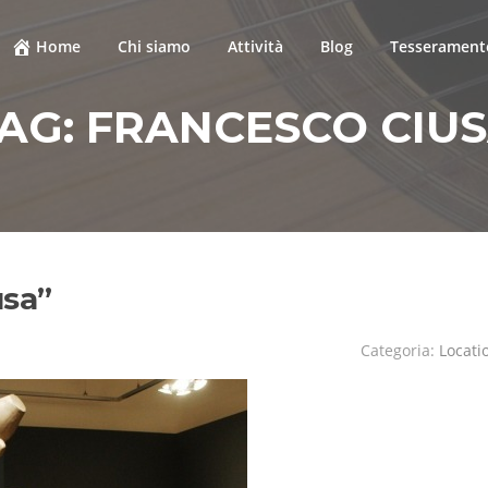
Home
Chi siamo
Attività
Blog
Tesseramento
AG:
FRANCESCO CIU
usa”
Categoria:
Locati