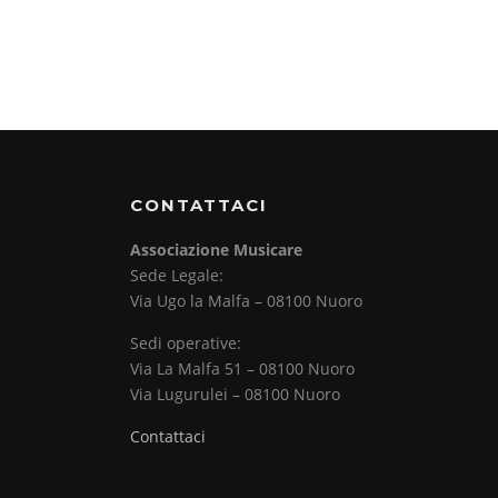
CONTATTACI
Associazione Musicare
Sede Legale:
Via Ugo la Malfa – 08100 Nuoro
Sedi operative:
Via La Malfa 51 – 08100 Nuoro
Via Lugurulei – 08100 Nuoro
Contattaci