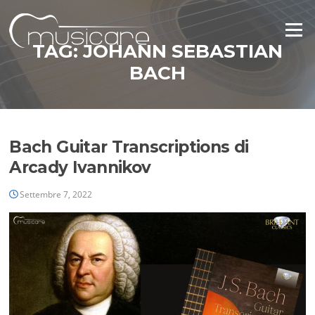
Vai
al
Menu
contenuto
TAG:
JOHANN SEBASTIAN
BACH
Bach Guitar Transcriptions di
Arcady Ivannikov
Settembre 7, 2022