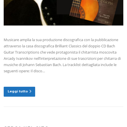
Musicare amplia la sua produzione discografica con la pubblicazione
attraverso la casa discografica Brilliant Classics del doppio CD Bach
Guitar Transcriptions che vede protagonista il chitarrista moscovita
Arcady Ivannikov nell’interpretazione di sue trascrizioni per chitarra di
musiche di Johann Sebastian Bach. La tracklist dettagliata include le
seguenti opere: Il disco…
Leggi tutto