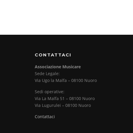
CONTATTACI
Associazione Musicare
Sede Legale:
Via Ugo la Malfa – 08100 Nuoro
Sedi operative:
Via La Malfa 51 – 08100 Nuoro
Via Lugurulei – 08100 Nuoro
Contattaci