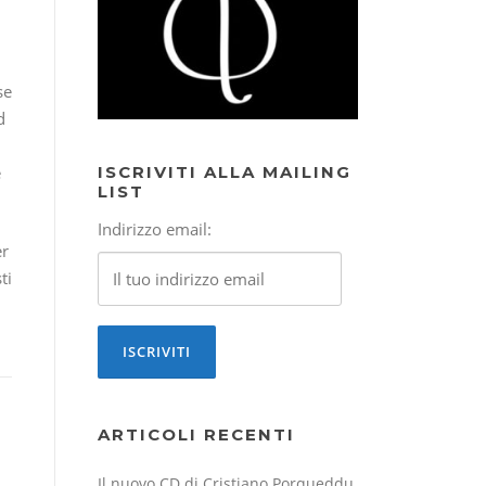
se
d
e
ISCRIVITI ALLA MAILING
LIST
Indirizzo email:
er
ti
ARTICOLI RECENTI
Il nuovo CD di Cristiano Porqueddu