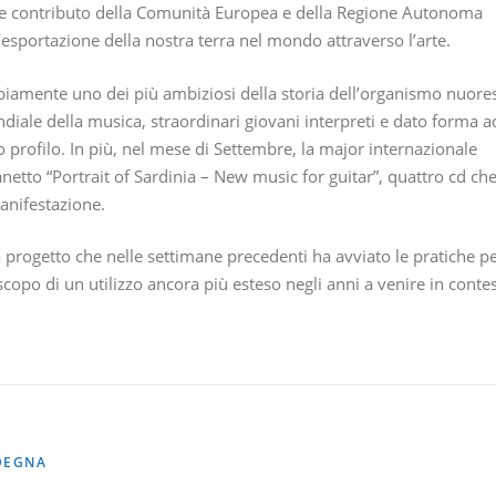
te contributo della Comunità Europea e della Regione Autonoma
esportazione della nostra terra nel mondo attraverso l’arte.
biamente uno dei più ambiziosi della storia dell’organismo nuore
iale della musica, straordinari giovani interpreti e dato forma a
o profilo. In più, nel mese di Settembre, la major internazionale
fanetto “Portrait of Sardinia – New music for guitar”, quattro cd ch
anifestazione.
 progetto che nelle settimane precedenti ha avviato le pratiche p
o scopo di un utilizzo ancora più esteso negli anni a venire in contes
DEGNA