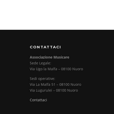
CONTATTACI
Associazione Musicare
Sede Legale:
Via Ugo la Malfa – 08100 Nuoro
Sedi operative:
Via La Malfa 51 – 08100 Nuoro
Via Lugurulei – 08100 Nuoro
Contattaci