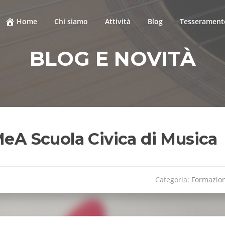
Home
Chi siamo
Attività
Blog
Tesseramento
BLOG E NOVITÀ
MeA Scuola Civica di Musica
Categoria:
Formazio