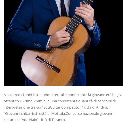
A soli tredici anni il suo primo recital e nonostante la giovane età ha già
ottenuto il Primo Premio in una consistente quantità di concorsi di
interpretazione tra cui “EduGuitar Competiton” città di Andria,
“Giovanni chitarristi” città di Mottola,Concorso nazionale giovanni
chitarristi “Ada Naio” città di Taranto.