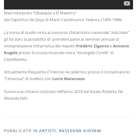
Masi interpreta “Obsequio a El Maestro”
dai Caprichos de Goya di Mario Castelnuovo-Tedesco (1895-1968)
La borsa di studio vinta al concorso chitarristico nazionale “Ada Naio”
gli ha dato la possibilità di prendere parte ai seminari annuali di
interpretazione chitarristica dei maestri
Frédéric Zigante
e
Antonio
Rugolo
presso la scuola musicale civica “Arcangelo Corelli” di
Castellaneta.
Attualmente frequenta il Triennio Accademico presso il Conservatorio
“Cimarosa” di Avellino con
Lucio Matarazzo
.
Suona una chitarra costruita nell’anno 2018 dal liutaio Roberto De
Miranda (MI)
PUBBLICATO IN
ARTISTI
,
RASSEGNA GIOVANI