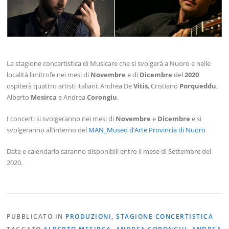
La stagione concertistica di Musicare che si svolgerà a Nuoro e nelle
località limitrofe nei mesi di
Novembre
e di
Dicembre
del
2020
ospiterà quattro artisti italiani: Andrea De
Vitis
, Cristiano
Porqueddu
,
Alberto
Mesirca
e Andrea
Corongiu
.
I concerti si svolgeranno nei mesi di
Novembre
e
Dicembre
e si
svolgeranno all’interno del
MAN_Museo d’Arte Provincia di Nuoro
Date e calendario saranno disponibili entro il mese di Settembre del
2020.
PUBBLICATO IN
PRODUZIONI
,
STAGIONE CONCERTISTICA