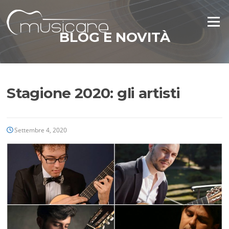
Vai
al
Menu
contenuto
BLOG E NOVITÀ
Stagione 2020: gli artisti
Settembre 4, 2020