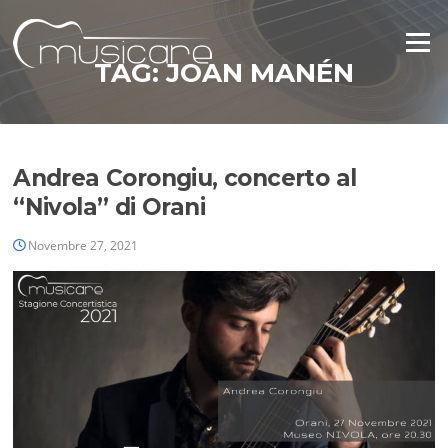
Vai
al
Menu
contenuto
TAG:
JOAN MANÉN
Andrea Corongiu, concerto al
“Nivola” di Orani
Novembre 27, 2021