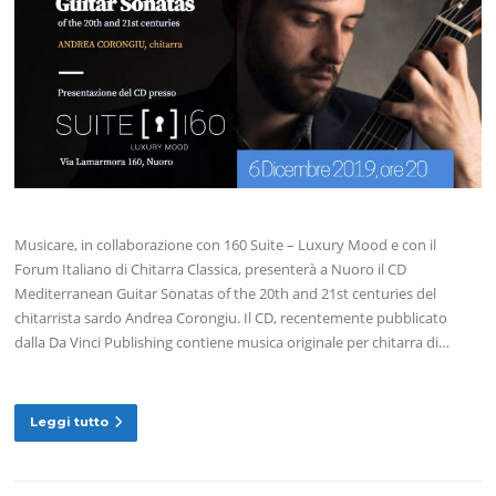
Musicare, in collaborazione con 160 Suite – Luxury Mood e con il
Forum Italiano di Chitarra Classica, presenterà a Nuoro il CD
Mediterranean Guitar Sonatas of the 20th and 21st centuries del
chitarrista sardo Andrea Corongiu. Il CD, recentemente pubblicato
dalla Da Vinci Publishing contiene musica originale per chitarra di…
Leggi tutto