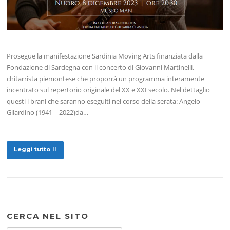
Prosegue la manifestazione Sardinia Moving Arts finanziata dalla
Fondazione di Sardegna con il concerto di Giovanni Martinelli,
chitarrista piemontese che proporrà un programma interamente
incentrato sul repertorio originale del XX e XXI secolo. Nel dettaglio
questi i brani che saranno eseguiti nel corso della serata: Angelo
Gilardino (1941 – 2022)da…
Leggi tutto
CERCA NEL SITO