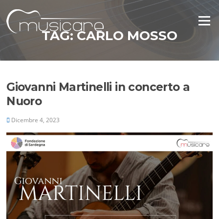
Vai
al
Menu
contenuto
TAG:
CARLO MOSSO
Giovanni Martinelli in concerto a
Nuoro
Dicembre 4, 2023