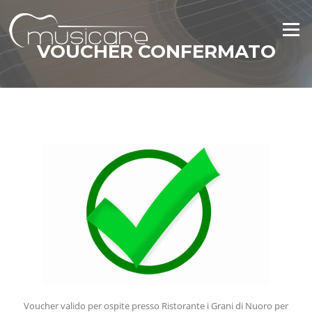
Vai
al
Menu
contenuto
VOUCHER CONFERMATO
Voucher valido per ospite presso Ristorante i Grani di Nuoro per