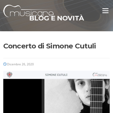
Vai
al
Menu
contenuto
BLOG E NOVITÀ
Concerto di Simone Cutuli
Dicembre 26, 2020