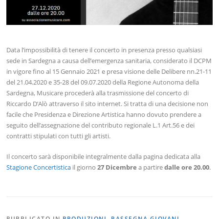
Data l’impossibilità di tenere il concerto in presenza presso qualsiasi
sede in Sardegna a causa dell’emergenza sanitaria, considerato il DCPM
in vigore fino al 15 Gennaio 2021 e presa visione delle Delibere nn.21-11
del 21.04.2020 e 35-28 del 09.07.2020 della Regione Autonoma della
Sardegna, Musicare procederà alla trasmissione del concerto di
Riccardo D’Alò attraverso il sito internet. Si tratta di una decisione non
facile che Presidenza e Direzione Artistica hanno dovuto prendere a
seguito dell’assegnazione del contributo regionale L.1 Art.56 e dei
contratti stipulati con tutti gli artisti.
Il concerto sarà disponibile integralmente dalla pagina dedicata alla
Stagione Concertistica
il giorno
27 Dicembre
a partire
dalle ore 20.00
.
PUBBLICATO IN
PRODUZIONI
,
RASSEGNA GIOVANI