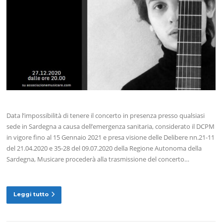
Data l’impossibilità di tenere il concerto in presenza presso qualsiasi
sede in Sardegna a causa dell’emergenza sanitaria, considerato il DCPM
in vigore fino al 15 Gennaio 2021 e presa visione delle Delibere nn.21-11
del 21.04.2020 e 35-28 del 09.07.2020 della Regione Autonoma della
Sardegna, Musicare procederà alla trasmissione del concerto…
Leggi tutto