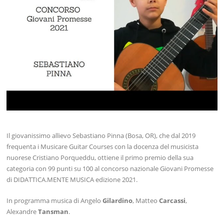
Il giovanissimo allievo Sebastiano Pinna (Bosa, OR), che dal 2019
frequenta i Musicare Guitar Courses con la docenza del musicista
nuorese Cristiano Porqueddu, ottiene il primo premio della sua
categoria con 99 punti su 100 al concorso nazionale Giovani Promesse
di DIDATTICA.MENTE MUSICA edizione 2021.
In programma musica di Angelo
Gilardino
, Matteo
Carcassi
,
Alexandre
Tansman
.