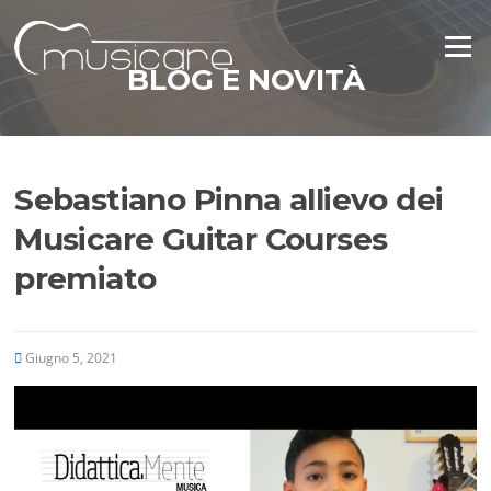
Vai
al
Menu
contenuto
BLOG E NOVITÀ
Sebastiano Pinna allievo dei
Musicare Guitar Courses
premiato
Giugno 5, 2021