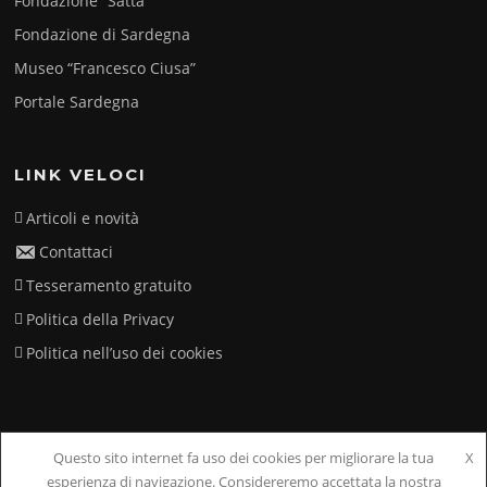
Fondazione “Satta”
Fondazione di Sardegna
Museo “Francesco Ciusa”
Portale Sardegna
LINK VELOCI
Articoli e novità
Contattaci
Tesseramento gratuito
Politica della Privacy
Politica nell’uso dei cookies
Questo sito internet fa uso dei cookies per migliorare la tua
X
Copyright © 2026 Musicare. Tutti i diritti riservati.
esperienza di navigazione. Considereremo accettata la nostra