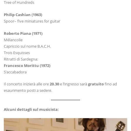
Tree of Hundreds
Philip Cashian (1963)
Spoor– ﬁve miniatures for guitar
Roberto Piana (1971)
Mélancolie
Capriccio sul nome B.A.C.H.
Trois Esquisses
Ritratti di Sardegna:
Francesco Morittu (1972)
S’accabadora
Il concerto inizierà alle ore
20.30
e l’ingresso sarà
gratuito
fino ad
esaurimento posti a sedere.
Alcuni dettagli sul musicista: