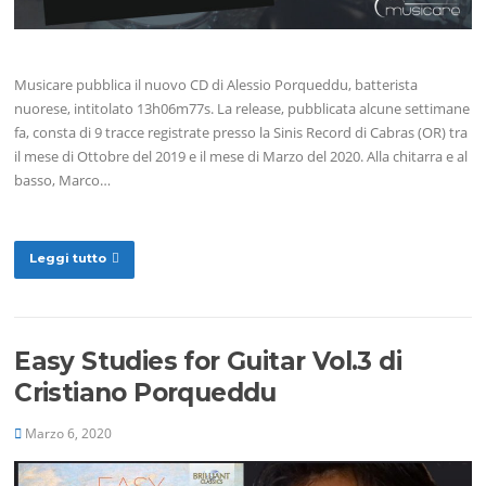
Musicare pubblica il nuovo CD di Alessio Porqueddu, batterista
nuorese, intitolato 13h06m77s. La release, pubblicata alcune settimane
fa, consta di 9 tracce registrate presso la Sinis Record di Cabras (OR) tra
il mese di Ottobre del 2019 e il mese di Marzo del 2020. Alla chitarra e al
basso, Marco…
Leggi tutto
Easy Studies for Guitar Vol.3 di
Cristiano Porqueddu
Marzo 6, 2020