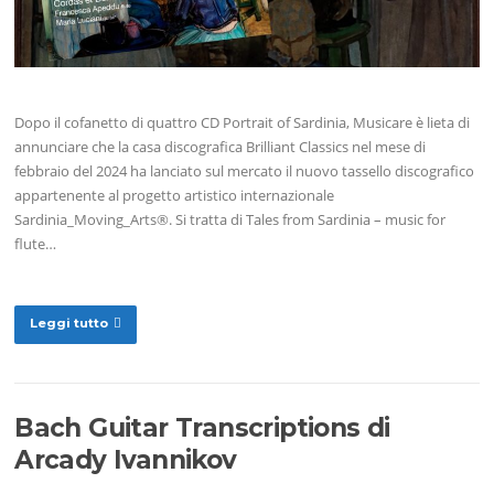
Dopo il cofanetto di quattro CD Portrait of Sardinia, Musicare è lieta di
annunciare che la casa discografica Brilliant Classics nel mese di
febbraio del 2024 ha lanciato sul mercato il nuovo tassello discografico
appartenente al progetto artistico internazionale
Sardinia_Moving_Arts®. Si tratta di Tales from Sardinia – music for
flute…
Leggi tutto
Bach Guitar Transcriptions di
Arcady Ivannikov