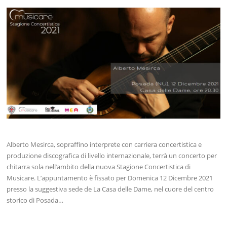
Alberto Mesirca, sopraffino interprete con carriera concertistica e
produzione discografica di livello internazionale, terrà un concerto per
chitarra sola nell’ambito della nuova Stagione Concertistica di
Musicare. L’appuntamento è fissato per Domenica 12 Dicembre 2021
presso la suggestiva sede de La Casa delle Dame, nel cuore del centro
storico di Posada…