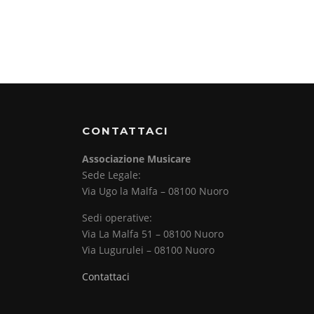
CONTATTACI
Associazione Musicare
Sede Legale:
Via Ugo la Malfa – 08100 Nuoro
Sedi operative:
Via La Malfa 51 – 08100 Nuoro
Via Lugurulei – 08100 Nuoro
Contattaci