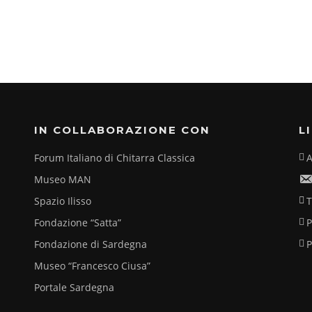
IN COLLABORAZIONE CON
L
Forum Italiano di Chitarra Classica
A
Museo MAN
Spazio Ilisso
T
Fondazione “Satta”
P
Fondazione di Sardegna
P
Museo “Francesco Ciusa”
Portale Sardegna