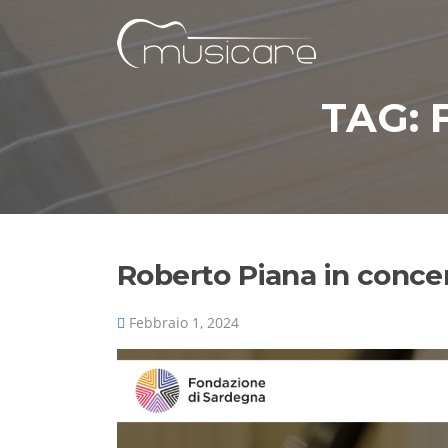
Vai
al
contenuto
TAG:
Roberto Piana in conce
Febbraio 1, 2024