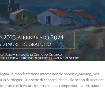
rdegna, la manifestazione internazionale Sardinia_Moving_Arts
 in Sardegna. Una serie di concerti ideata allo scopo di tracciare i
 interpreti di levatura internazionale, compositori, attori, autori,